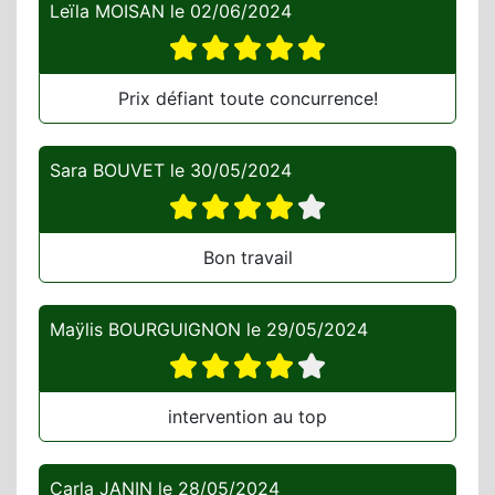
Leïla MOISAN
le
02/06/2024
Prix défiant toute concurrence!
Sara BOUVET
le
30/05/2024
Bon travail
Maÿlis BOURGUIGNON
le
29/05/2024
intervention au top
Carla JANIN
le
28/05/2024